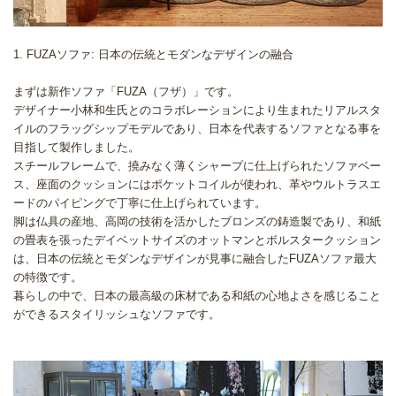
1. FUZAソファ: 日本の伝統とモダンなデザインの融合
まずは新作ソファ「FUZA（フザ）」です。
デザイナー小林和生氏とのコラボレーションにより生まれたリアルスタ
イルのフラッグシップモデルであり、日本を代表するソファとなる事を
目指して製作しました。
スチールフレームで、撓みなく薄くシャープに仕上げられたソファベー
ス、座面のクッションにはポケットコイルが使われ、革やウルトラスエ
ードのパイピングで丁寧に仕上げられています。
脚は仏具の産地、高岡の技術を活かしたブロンズの鋳造製であり、和紙
の畳表を張ったデイベットサイズのオットマンとボルスタークッション
は、日本の伝統とモダンなデザインが見事に融合したFUZAソファ最大
の特徴です。
暮らしの中で、日本の最高級の床材である和紙の心地よさを感じること
ができるスタイリッシュなソファです。