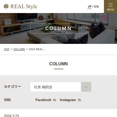
JP
/
EN
MENU
COLUMN
TOP
COLUMN
2024 REAL ...
COLUMN
カテゴリー
社長 鶴田浩
SNS
Facebook
Instagram
2024.3.23