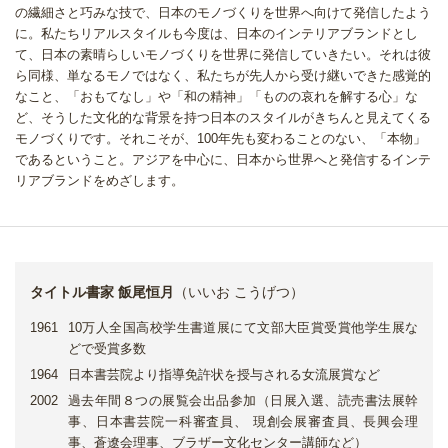
の繊細さと巧みな技で、日本のモノづくりを世界へ向けて発信したよう
に。
私たちリアルスタイルも今度は、日本のインテリアブランドとし
て、日本の素晴らしいモノづくりを世界に発信していきたい。
それは彼
ら同様、単なるモノではなく、私たちが先人から受け継いできた感覚的
なこと、
「おもてなし」や「和の精神」「ものの哀れを解する心」な
ど、
そうした文化的な背景を持つ日本のスタイルがきちんと見えてくる
モノづくりです。
それこそが、100年先も変わることのない、「本物」
であるということ。
アジアを中心に、日本から世界へと発信するインテ
リアブランドをめざします。
タイトル書家 飯尾恒月
（いいお こうげつ）
1961
10万人全国高校学生書道展にて文部大臣賞受賞他学生展な
どで受賞多数
1964
日本書芸院より指導免許状を授与される女流展賞など
2002
過去年間８つの展覧会出品参加（日展入選、読売書法展幹
事、日本書芸院一科審査員、
現創会展審査員、長興会理
事、蒼遼会理事、ブラザー文化センター講師など）