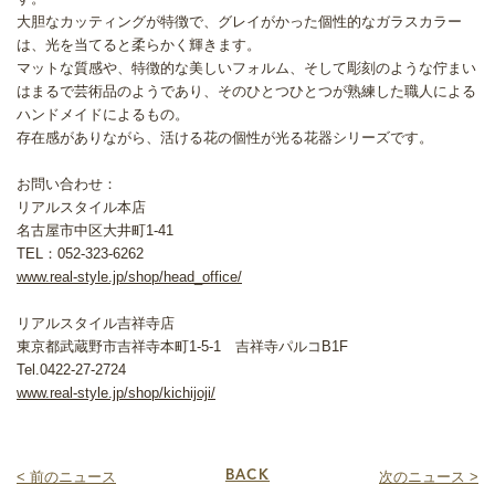
大胆なカッティングが特徴で、グレイがかった個性的なガラスカラー
は、光を当てると柔らかく輝きます。
マットな質感や、特徴的な美しいフォルム、そして彫刻のような佇まい
はまるで芸術品のようであり、そのひとつひとつが熟練した職人による
ハンドメイドによるもの。
存在感がありながら、活ける花の個性が光る花器シリーズです。
お問い合わせ：
リアルスタイル本店
名古屋市中区大井町1-41
TEL：052-323-6262
www.real-style.jp/shop/head_office/
リアルスタイル吉祥寺店
東京都武蔵野市吉祥寺本町1-5-1 吉祥寺パルコB1F
Tel.0422-27-2724
www.real-style.jp/shop/kichijoji/
< 前のニュース
BACK
次のニュース >