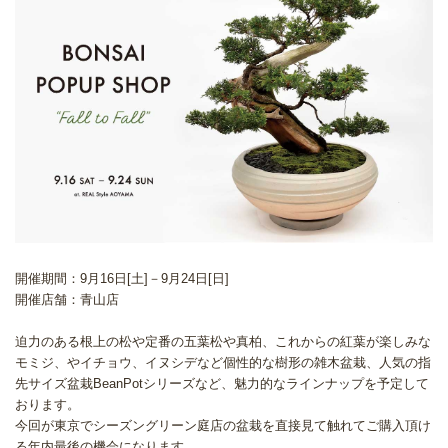
開催期間：9月16日[土]－9月24日[日]
開催店舗：青山店
迫力のある根上の松や定番の五葉松や真柏、これからの紅葉が楽しみな
モミジ、やイチョウ、イヌシデなど個性的な樹形の雑木盆栽、人気の指
先サイズ盆栽BeanPotシリーズなど、魅力的なラインナップを予定して
おります。
今回が東京でシーズングリーン庭店の盆栽を直接見て触れてご購入頂け
る年内最後の機会になります。