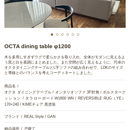
OCTA dining table φ1200
木を多用しすぎずラグで柔らかさを取り入れ、全体がモダンに見えるよ
う黒と白を基調にまとめました。また空間が広く見えるように、円卓の
オクタダイニングテーブルとL字ソファの組み合わせで、LDKのサイズ
と導線とのバランスを考えコーディネートしました。
商品名
オクタ ダイニングテーブル / オンタリオソファ 3P肘無 / ボルスターク
ッション / タラローボードW1800 WN / REVERSIBLE RUG（YE）
170×240 / KIMEチェア 黒塗装
ブランド
REAL Style / GAN
納品場所
戸建て