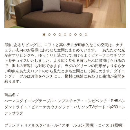
2階にあるリビングに、ロフトと高い天井が印象的なこの空間は、ナチ
ュラル志向のお客様にあわせた空間にまとめています。 あたたかな光
が射すリビングを、ゆっくりと過ごして頂けるようピアーナカウチソフ
ァをチョイスいたしました。より広く見せる背もたれに腰掛けられるの
で、沢山の来客にも対応できます。ラグのグリーンの円形がより柔らか
い印象をあたえロフトのから見たときも空間として楽しめます。ダイニ
ングテーブルは片側をベンチにし、楢材に絶妙にあわせた生地が空間を
彩ります。
商品名
ハーマスダイニングテーブル・レプスチェア・コンビベンチ・PH5ペン
ダントライト・ピアーナカウチソファ・ハリソンTVボード・φ230コン
テッサラグ
ブランド
リアルスタイル・ルイスポールセン(照明)・コイズミ(照明）