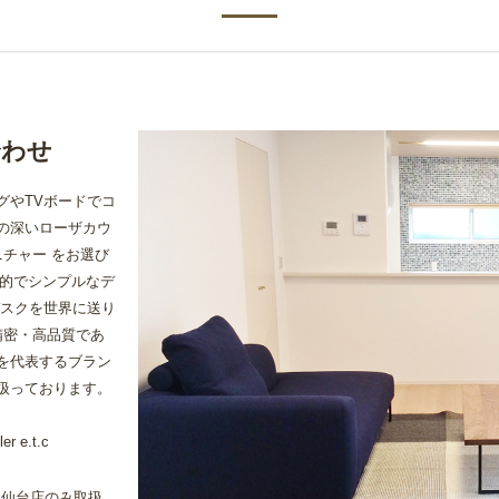
合わせ
グやTVボードでコ
の深いローザカウ
ニチャー をお選び
能的でシンプルなデ
デスクを世界に送り
精密・高品質であ
を代表するブラン
扱っております。
 e.t.c
・仙台店のみ取扱