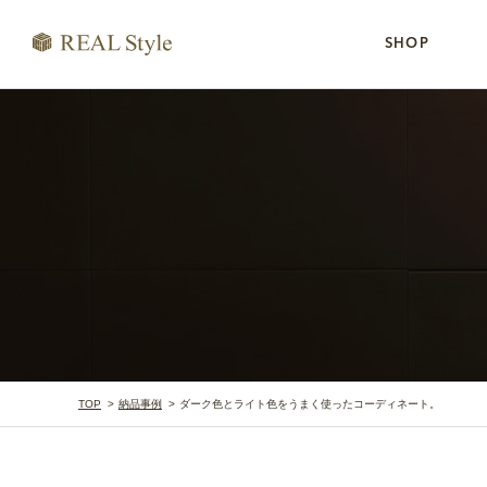
SHOP
TOP
納品事例
ダーク色とライト色をうまく使ったコーディネート。