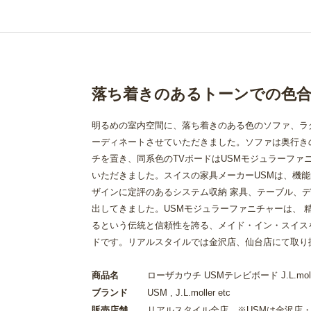
落ち着きのあるトーンでの色
明るめの室内空間に、落ち着きのある色のソファ、ラ
ーディネートさせていただきました。ソファは奥行き
チを置き、同系色のTVボードはUSMモジュラーファ
いただきました。スイスの家具メーカーUSMは、機
ザインに定評のあるシステム収納 家具、テーブル、
出してきました。USMモジュラーファニチャーは、 
るという伝統と信頼性を誇る、メイド・イン・スイス
ドです。リアルスタイルでは金沢店、仙台店にて取り
商品名
ローザカウチ USMテレビボード J.L.moller
ブランド
USM , J.L.moller etc
販売店舗
リアルスタイル全店 ※USMは金沢店