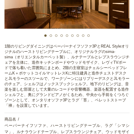
1階のリビングダイニングはペーパーナイフソファ3PとREAL Styleオリ
ジナルのハーストリビングテーブルに、オリジナルラグのsima-
sima（オリエンタルカーペット製）、ルナテーブルとレプスラウンジチ
ェアを主体に、造作キッチンボードやウッドモザイク、レヴィTVボー
ドで落ち着いた雰囲気にまとめ、2階の主寝室はチェルシーベッドフレ
ームK＋ポケットコイルマットレスKに特注建具と造作チェストデスク
とJLモラーのスツールで、ワークゾーンにはリプリーデスクとJLモラー
のチェア、シェルフはノックスブックシェルフ。地下のリビングは、音
楽を楽しむ部屋として大量のレコードや音響機器、楽器を配置する造作
シェルフと、奥にグランドピアノがくるため、中央から手前をくつろぐ
ゾーンとして、オンタリオソファ3Pとラグ「苔」、ペレットストーブ
「禅」を設置しています。
商品名
ペーパーナイフソファ、ハーストリビングテーブル、ラグ「シマシ
マ」、ルナラウンドテーブル、レプスラウンジチェア、ウッドモザイ