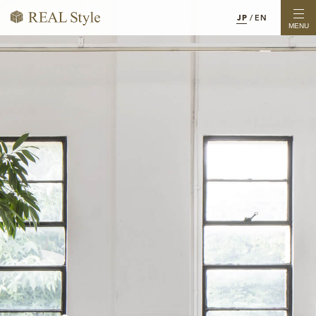
JP
/
EN
MENU