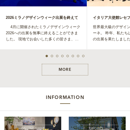
2026ミラノデザインウィーク出展を終えて
4月に開催されたミラノデザインウィーク
世界最大級のデザイ
2026への出展を無事に終えることができま
ーネ。 昨年、私たちはブレラ地区で初めて
した。 現地でお会いした多くの皆さま、ご
の出展を果たしました
協力いただいた関係者の方々に、改めて感
大きな挑戦へと踏み出します
謝申し上げます。 &n
世界中の来場者が集
「SUPERSTUDI
た。
MORE
INFORMATION
ONLINE SHOP
WORKS